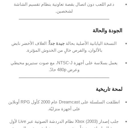
دعم
اللعب
دون
اتصال
بقصة
تعاونية
بنظام
تقسيم
الشاشة
لشخصين.
ـــــــــــــــــــــــــــــــــــــــــــــــــــــــــــــــــــــــــــــــ
الجودة
والحالة
النسخة
اليابانية
الأصلية
بحالة
جيدة
جداً
:
الغلاف
الأخضر
نابض
بالألوان،
والقرص
خالٍ
من
الخدوش
المؤثرة.
يعمل
بسلاسة
على
أجهزة
J،
NTSC-
مع
صوت
ستيريو
محيطي
وعرض
480p
حادّ.
ـــــــــــــــــــــــــــــــــــــــــــــــــــــــــــــــــــــــــــــــ
لمحة
تاريخية
انطلقت
السلسلة
على
Dreamcast
عام
2000
كأول
RPG
أونلاين
على
أجهزة
منزليّة.
جلب
إصدار
2003)
Xbox (
نظام
الدردشة
الصوتية
عبر
Live
لأول