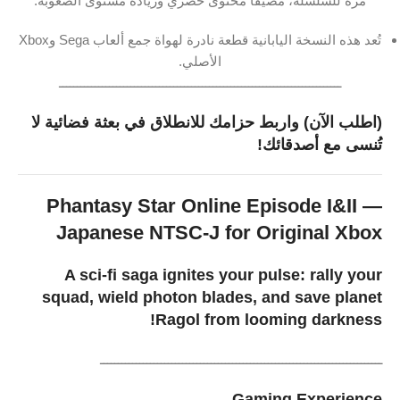
مرة
للسلسلة،
مضيفاً
محتوى
حصري
وزيادة
مستوى
الصعوبة.
تُعد
هذه
النسخة
اليابانية
قطعة
نادرة
لهواة
جمع
ألعاب
Sega
وXbox
الأصلي.
ـــــــــــــــــــــــــــــــــــــــــــــــــــــــــــــــــــــــــــــــ
(
اطلب
الآن)
واربط
حزامك
للانطلاق
في
بعثة
فضائية
لا
تُنسى
مع
أصدقائك!
Phantasy
Star
Online
Episode
I&
II —
Japanese
NTSC-
J
for
Original
Xbox
A
sci-
fi
saga
ignites
your
pulse:
rally
your
squad,
wield
photon
blades,
and
save
planet
Ragol
from
looming
darkness!
ـــــــــــــــــــــــــــــــــــــــــــــــــــــــــــــــــــــــــــــــ
Gaming
Experience