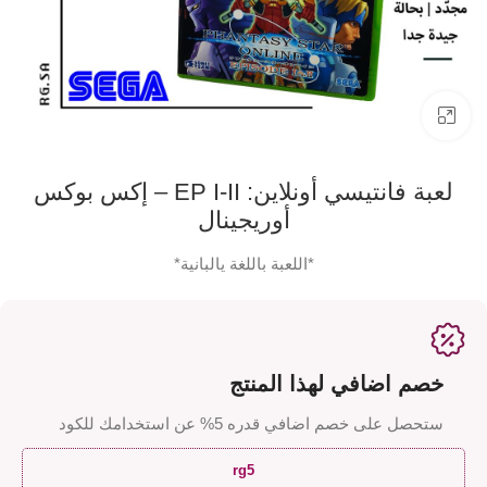
اضفط لتكبير الصورة
لعبة فانتيسي أونلاين: EP I-II – إكس بوكس
أوريجينال
*اللعبة باللغة يالبانية*
خصم اضافي لهذا المنتج
ستحصل على خصم اضافي قدره 5% عن استخدامك للكود
rg5