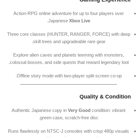
Action-
RPG
online
adventure
for
up
to
four
players
over
.
Japanese
Xbox
Live
Three
core
classes (
HUNTER,
RANGER,
FORCE)
with
deep
skill
trees
and
upgradeable
rare
gear.
Explore
alien
caves
and
planets
teeming
with
monsters,
colossal
bosses,
and
side
quests
that
reward
legendary
loot.
Offline
story
mode
with
two-
player
split-
screen
co-
op.
ـــــــــــــــــــــــــــــــــــــــــــــــــــــــــــــــــــــــــــــــ
Quality &
Condition
Authentic
Japanese
copy
in
Very
Good
condition:
vibrant
green
case,
scratch-
free
disc.
Runs
flawlessly
on
NTSC-
J
consoles
with
crisp
480p
visuals