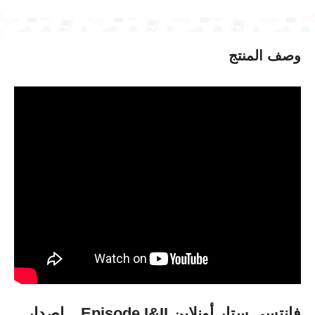
وصف المنتج
فانتسي
ستار
أونلاين
II
I&
Episode
ــ
إصدار