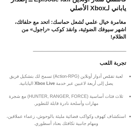
ياباني
لـXbox
الأصلي
مغامرة
خيال
علمي
تُشعل
حماسك:
اتحد
مع
حلفائك،
اشهر
سيوفك
الضوئية،
وانقذ
كوكب «
راجول»
من
الظلام!
ـــــــــــــــــــــــــــــــــــــــــــــــــــــــــــــــــــــــــــــــ
تجربة
اللعب
لعبة
تقمّص
أدوار
أونلاين (
RPG)
Action-
تسمح
لك
بتشكيل
فريق
يصل
إلى
أربعة
لاعبين
عبر
خدمة
Live
Xbox
اليابانية.
ثلاث
فئات
أساسية (
FORCE)
RANGER,
HUNTER,
مع
شجرة
مهارات
وأسلحة
نادرة
قابلة
للتطوير.
استكشاف
كهوف
وكواكب
فضائية
مليئة
بالوحوش،
زعماء
عملاقين،
ومهام
جانبية
تكافئك
بعتاد
أسطوري.