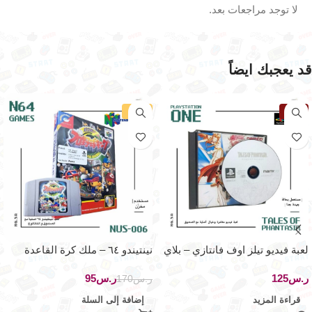
لا توجد مراجعات بعد.
قد يعجبك ايضاً
نفذت
-44%
لعبة فيديو تيلز اوف فانتازي – بلاي
نينتيندو ٦٤ – ملك كرة القاعدة
ستيشن ون
الإحترافية
ر.س
ر.س
95
ر.س
170
قراءة المزيد
إضافة إلى السلة