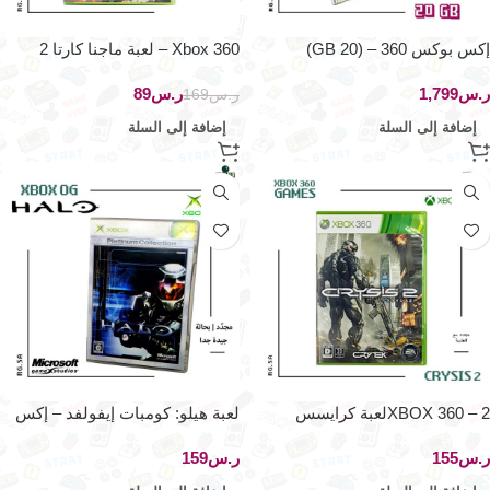
إكس بوكس 360 – (20 GB)
Xbox 360 – لعبة ماجنا كارتا 2
ر.س
ر.س
89
ر.س
169
إضافة إلى السلة
إضافة إلى السلة
XBOX 360 – 2لعبة كرايسس
لعبة هيلو: كومبات إيفولفد – إكس
بوكس أوريجينال
ر.س
ر.س