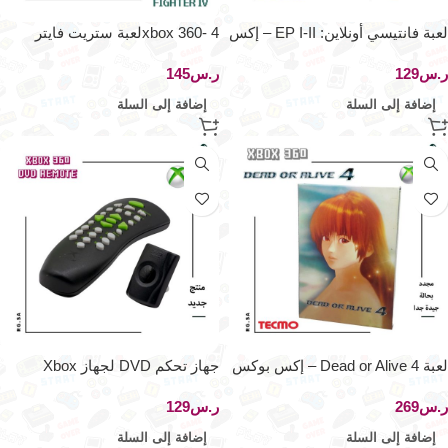
لعبة فانتيسي أونلاين: EP I-II – إكس
xbox 360- 4لعبة ستريت فايتر
بوكس أوريجينال
ر.س
ر.س
إضافة إلى السلة
إضافة إلى السلة
لعبة Dead or Alive 4 – إكس بوكس
جهاز تحكم DVD لجهاز Xbox
Original
360
ر.س
ر.س
إضافة إلى السلة
إضافة إلى السلة