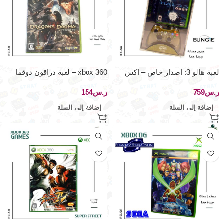
لعبة هالو 3: اصدار خاص – اكس
xbox 360 – لعبة دراقون دوقما
بوكس 360
ر.س
ر.س
إضافة إلى السلة
إضافة إلى السلة