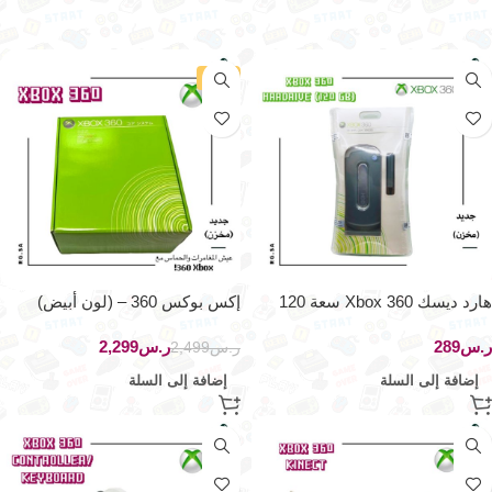
-8%
هارد ديسك Xbox 360 سعة 120
إكس بوكس 360 – (لون أبيض)
جيجا
ر.س
ر.س
2,299
ر.س
2,499
إضافة إلى السلة
إضافة إلى السلة