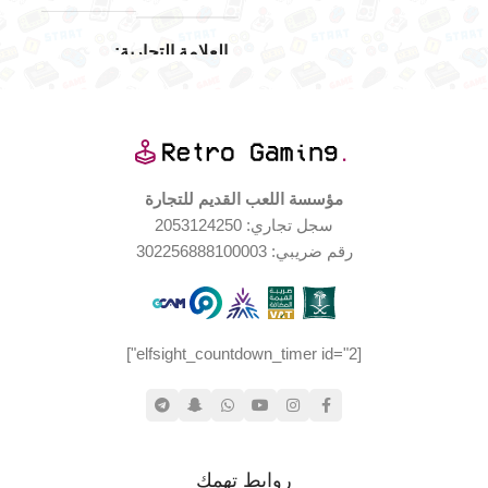
العلامة التجارية
Playstation
اليابان
الإصدار الجغرافي
مؤسسة اللعب القديم للتجارة
سجل تجاري: 2053124250
حالة المنتج
رقم ضريبي: 302256888100003
مستخدم بحالة جيدة جدا
[elfsight_countdown_timer id="2"]
روابط تهمك