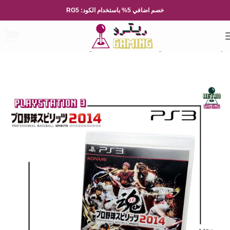
خصم اضافي 5% باستخدام الكود: RG5
الرئيسية
العاب الفيديو
Playsation
بلايستيشن 3