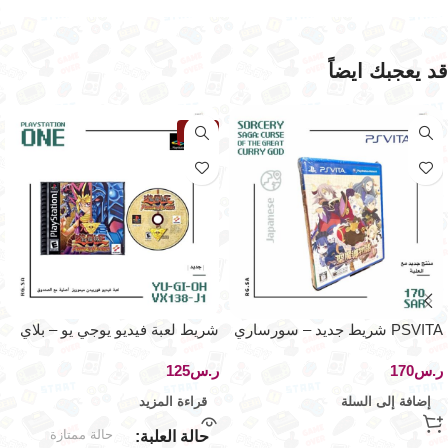
قد يعجبك ايضاً
نفذت
PSVITA شريط جديد – سورساري
شريط لعبة فيديو يوجي يو – بلاي
ساچا – اصدار اليابان
ستيشن ون
ر.س
ر.س
إضافة إلى السلة
قراءة المزيد
حالة ممتازة
حالة العلبة