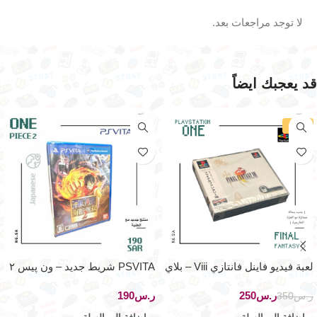
لا توجد مراجعات بعد.
قد يعجبك ايضاً
-29%
لعبة فيديو فاينل فانتازي Viii – بلاي
PSVITA شريط جديد – ون پيس ٢
ستيشن ون
– اصدار اليابان
ر.س
250
ر.س
ر.س
350