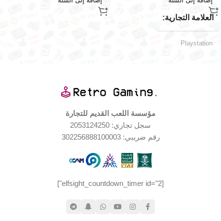
إضافة إلى السلة
إضافة إلى السلة
العلامة التجارية
Playstation
اليابان
الإصدار الجغرافي
الملحقات المتضمّنة
مؤسسة اللعب القديم للتجارة
سجل تجاري: 2053124250
كاتالوج اللعبة
,
رقم ضريبي: 302256888100003
٤ أقراص اللعبة
منصات اللعب المدعومة
[elfsight_countdown_timer id="2"]
بليستيشن ١
,
بليستيشن ٢