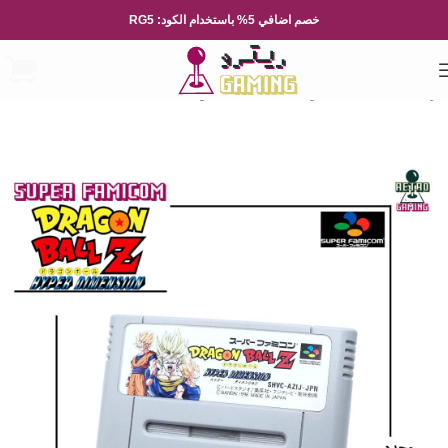
خصم اضافي 5% باستخدام الكود: RG5
الرئيسية
العاب الفيديو
Nintendo
نينتيندو العائلة