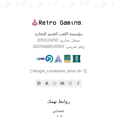
Nintendo 64
جديد (مخزّن)
توافق الألعاب
حالة المنتج
اليابان
wii
الإصدار الجغرافي
العلامة التجارية
مؤسسة اللعب القديم للتجارة
سجل تجاري: 2053124250
حالة المنتج
رقم ضريبي: 302256888100003
مستخدم بحالة جيدة جدا
[elfsight_countdown_timer id="2"]
بعض الضرر
حالة العلبة
روابط تهمك
حسابي
طلباتي