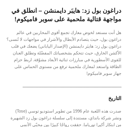
دراغون بول زد: هايبَر دايمنشن – انطلق في
مواجهة قتالية ملحمية على سوبر فاميكوم!
هل أنت مستعد لخوض معارك تجمع أقوى المحاربين في عالم
دراغون بول، حيث يتصادم الأبطال والأشرار في مواجهات لا تُنسى؟
دراغون بول زد: هايبَر دايمنشن (الإصدار الياباني) يضعك في قلب
الأكشن الخارق، حيث تتحكم بشخصياتك المفضّلة وتطلق العنان
للقوى الأسطورية في مبارزات ثنائية الأبعاد مشوّقة. اربط حزام
الطاقة واستعد لمعارك ملحمية ترفع من مستوى الحماس على
جهاز سوبر فاميكوم!
ـــــــــــــــــــــــــــــــــــــــــــــــــــــــــــــــــــــــــــــــــــــــ
التاريخ
صدرت هذه اللعبة عام 1996 من تطوير استوديو توسي (Tose)
ونشر شركة بانداي، مستندة إلى سلسلة دراغون بول زد الشهيرة
من ابتكار أكيرا تورياما. حققت رواجًا كبيرًا بين محبّي الأنمي