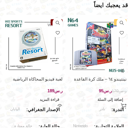
قد يعجبك ايضاً
-44%
نفذت
نينتيندو ٦٤ – ملك كرة القاعدة
لعبة فيديو المحاكاة الرياضية
الإحترافية
الشهيرة لجهاز نينتيندو وي
ر.س
95
ر.س
ر.س
170
إضافة إلى السلة
قراءة المزيد
نادر
اليابان
الندرة
الإصدار الجغرافي
Nintendo
حالة ممتازة
العلامة التجارية
حالة العلبة