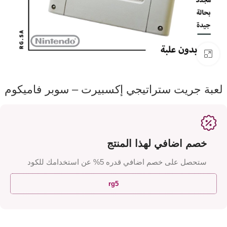
اضفط لتكبير الصورة
لعبة جريت ستراتيجي إكسبيرت – سوبر فاميكوم
خصم اضافي لهذا المنتج
ستحصل على خصم اضافي قدره 5% عن استخدامك للكود
rg5