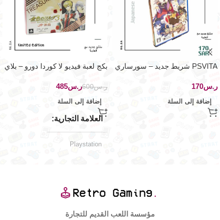
PSVITA شريط جديد – سورساري
بكج لعبة فيديو لا كوردا دورو – بلاي
ساچا – اصدار اليابان
ستيشن بورتابل – سكاي فيت
ر.س
ر.س
485
ر.س
600
إضافة إلى السلة
إضافة إلى السلة
العلامة التجارية
Playstation
اليابان
الإصدار الجغرافي
منصات اللعب المدعومة
مؤسسة اللعب القديم للتجارة