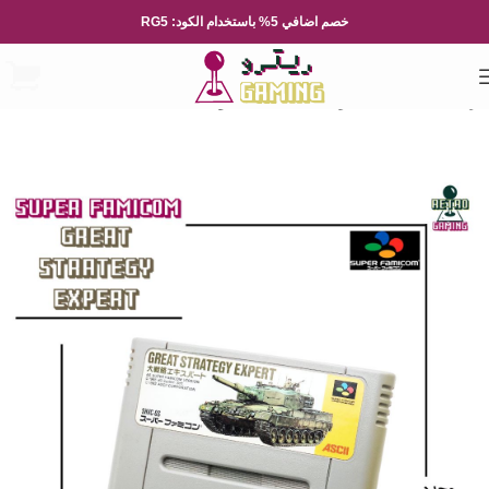
خصم اضافي 5% باستخدام الكود: RG5
الرئيسية
العاب الفيديو
Nintendo
نينتيندو العائلة