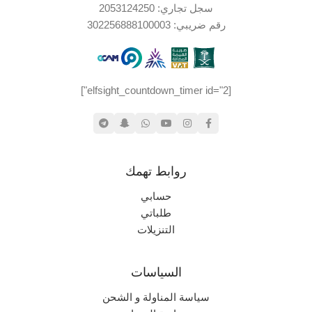
سجل تجاري: 2053124250
PSP
رقم ضريبي: 302256888100003
نادر جداً
الندرة
جديد (مخزّن)
حالة المنتج
[elfsight_countdown_timer id="2"]
روابط تهمك
حسابي
طلباتي
التنزيلات
السياسات
سياسة المناولة و الشحن