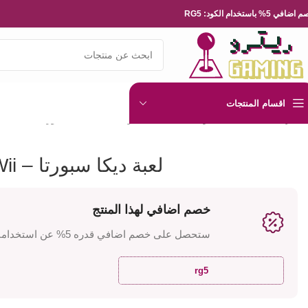
ضافي 5% باستخدام الكود: RG5
اقسام المنتجات
الرئيسية
العاب الفيديو
Nintendo
نينتيندو Wii
لعبة ديكا سبورتا – Wii
لعبة ديكا سبورتا – Wii
خصم اضافي لهذا المنتج
ستحصل على خصم اضافي قدره 5% عن استخدامك للكود
rg5