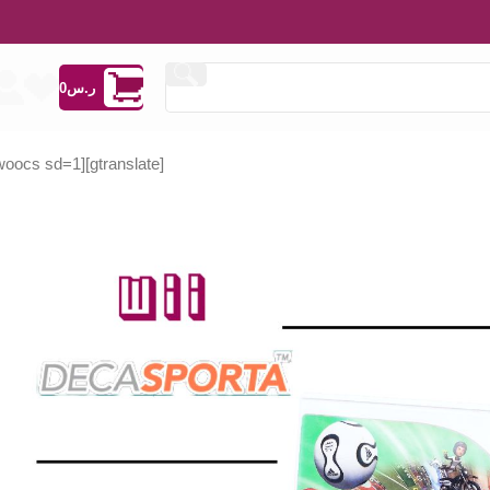
ر.س
0
[woocs sd=1]
[gtranslate]
ر.س
99
ر.س
155
ر.س