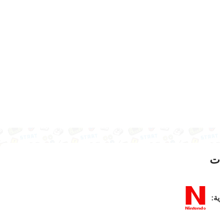
ت
ية: