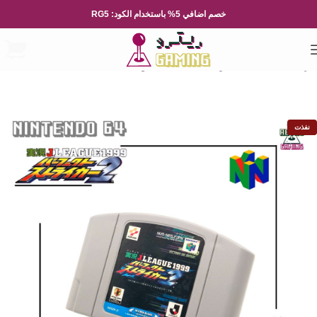
خصم اضافي 5% باستخدام الكود: RG5
الرئيسية
العاب الفيديو
Nintendo
نينتيندو 64
نفذت