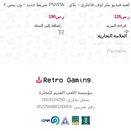
لعبة فيديو تيلز اوف فانتازي – بلاي
PSVITA شريط جديد – ون پيس ٢
ستيشن ون
– اصدار اليابان
ر.س
ر.س
قراءة المزيد
إضافة إلى السلة
العلامة التجارية
Playstation
حالة المنتج
مستخدم بحالة جيدة جدا
مؤسسة اللعب القديم للتجارة
اليابان
الإصدار الجغرافي
سجل تجاري: 2053124250
رقم ضريبي: 302256888100003
جيدة جدا
حالة العلبة