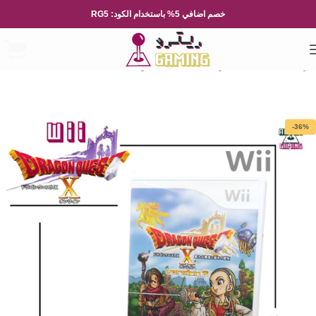
خصم اضافي 5% باستخدام الكود: RG5
الرئيسية
العاب الفيديو
Nintendo
نينتيندو Wii
-36%