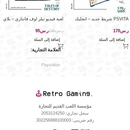
PSVITA شريط جديد – انجليك
لعبة فيديو تيلز اوف فانتازي – بلاي
ريتور – اصدار
ستيشن ون
ر.س
ر.س
95
ر.س
135
إضافة إلى السلة
إضافة إلى السلة
العلامة التجارية
Playstation
حالة ممتازة
حالة العلبة
حالة المنتج
مؤسسة اللعب القديم للتجارة
سجل تجاري: 2053124250
مستخدم بحالة جيدة جدا
رقم ضريبي: 302256888100003
اليابان
الإصدار الجغرافي