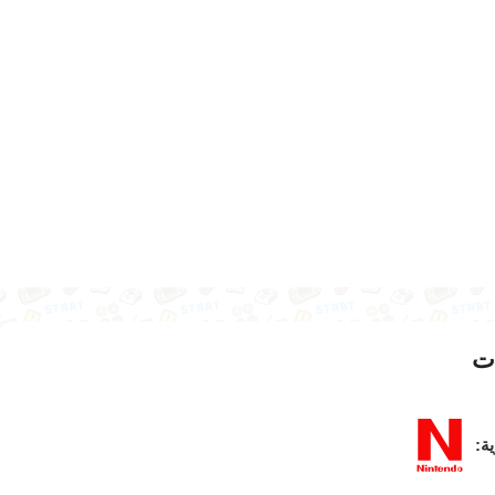
ت
ية: