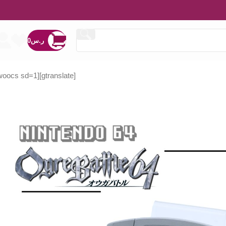
ر.س
0
[woocs sd=1]
[gtranslate]
ر.س
ر.س