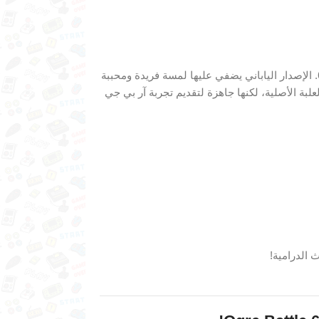
اللعبة بحالة “جيدة جدًا”، ما يعني أنها تعمل بسلاسة على جهاز نينتندو 64. الإصدار الياباني يضفي عليها لمسة فريدة ومحببة
ة الأصلية، لكنها جاهزة لتقديم تجربة آر بي جي