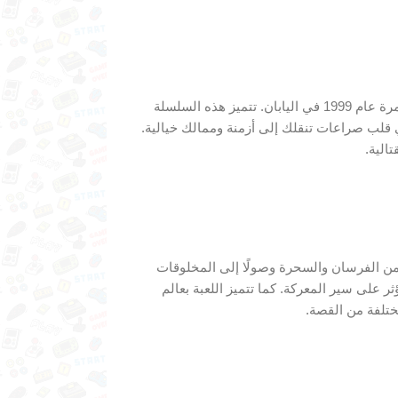
أوجر باتل 64 هو نتاج تعاون بين شركة كويست ونينتندو، وقد صدر لأول مرة عام 1999 في اليابان. تتميز هذه السلسلة
 قلب صراعات تنقلك إلى أزمنة وممالك خيالية.
الية.
ا من الفرسان والسحرة وصولًا إلى المخلوقات
 توجيه قواتك—ستؤثر على سير المعركة. كما تتميز اللعبة بعالم
ختلفة من القصة.