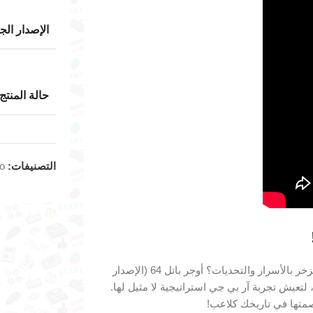
الإصدار الج
حالة المنتج
التصنيفات:
do
هل أنت مستعد لقيادة جيشك في مواجهات ملحمية ضمن عالم خيالي يزخر بالأسرار والتحديات؟ أوجر باتل 64 (الإصدار
تعيش تجربة آر بي جي استراتيجية لا مثيل لها.
متها في تاريخك كلاعب!