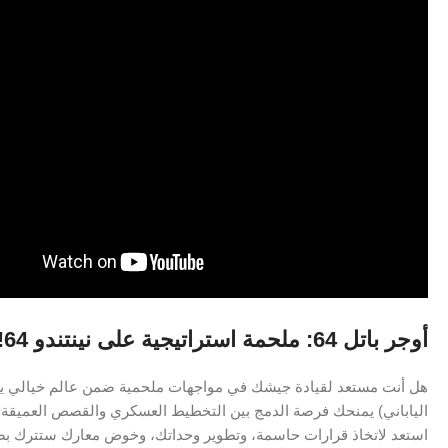
أوجر باتل 64: ملحمة استراتيجية على نينتندو 64!
الياباني) يمنحك فرصة الدمج بين التخطيط العسكري والقصص العميقة، ل
استعد لاتخاذ قرارات حاسمة، وتطوير وحداتك، وخوض معارك ستترك بص