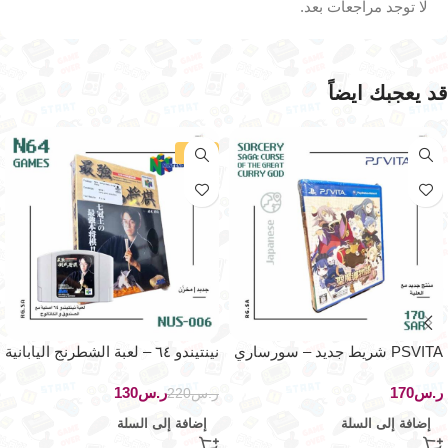
لا توجد مراجعات بعد.
قد يعجبك ايضاً
-41%
PSVITA شريط جديد – سورساري
نينتيندو ٦٤ – لعبة الشطرنج اليابانية
ساچا – اصدار اليابان
ر.س
ر.س
130
ر.س
220
إضافة إلى السلة
إضافة إلى السلة