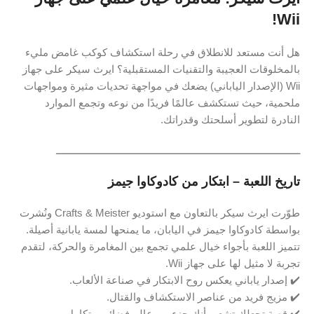
Wii!
هل أنت مستعد للانطلاق في رحلة استكشاف كوكب غامض مليء
بالمخلوقات العجيبة والتقنيات المستقبلية؟ ايرث سيكر على جهاز
Wii (الإصدار الياباني) يضعك في مواجهة تحديات مثيرة ومواجهات
ملحمية، حيث تستكشف عالمًا فريدًا من نوعه وتجمع الموارد
النادرة لتطوير أسلحتك وقدراتك.
ـــــــــــــــــــــــــــــــــــــــــــــــــــــــــــــــــــــــــــــــــــــــ
تاريخ اللعبة – ابتكار من كادوكاوا جيمز
طوّرت ايرث سيكر بالتعاون مع استوديو Crafts & Meister ونُشرت
بواسطة كادوكاوا جيمز في اليابان، ما يمنحها لمسة يابانية أصيلة.
تتميز اللعبة بأجواء خيال علمي تجمع بين المغامرة والحركة، لتقدم
تجربة لا مثيل لها على جهاز Wii.
✔️ إصدار ياباني يعكس روح الابتكار في صناعة الألعاب.
✔️ مزيج فريد من عناصر الاستكشاف والقتال.
✔️ قصة تجعلك تشعر بأنك جزء من عالم فضائي متكامل.