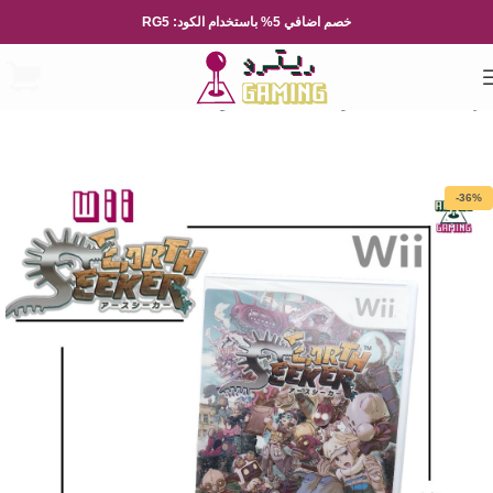
خصم اضافي 5% باستخدام الكود: RG5
الرئيسية
العاب الفيديو
Nintendo
نينتيندو Wii
-36%