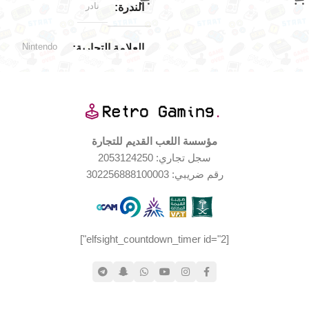
نادر
الندرة
Nintendo
العلامة التجارية
Nintendo 64
توافق الألعاب
اليابان
الإصدار الجغرافي
مؤسسة اللعب القديم للتجارة
سجل تجاري: 2053124250
جديد (مخزّن)
حالة المنتج
رقم ضريبي: 302256888100003
جيدة جدا
حالة العلبة
[elfsight_countdown_timer id="2"]