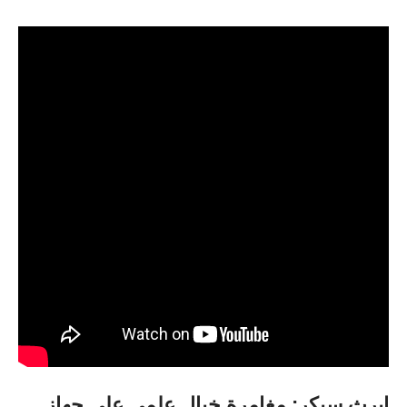
ايرث سيكر: مغامرة خيال علمي على جهاز