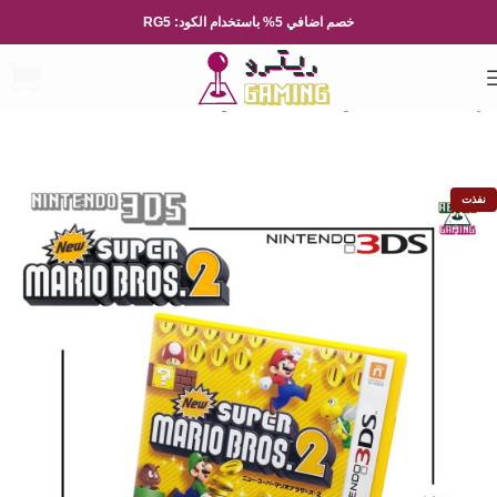
خصم اضافي 5% باستخدام الكود: RG5
الرئيسية
العاب الفيديو
Nintendo
نينتيندو 3DS
نفذت