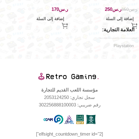
ستيشن ون
ريتور – اصدار
ر.س
250
ر.س
ر.س
350
إضافة إلى السلة
إضافة إلى السلة
العلامة التجارية
Playstation
اليابان
الإصدار الجغرافي
الملحقات المتضمّنة
مؤسسة اللعب القديم للتجارة
سجل تجاري: 2053124250
كاتالوج اللعبة
,
رقم ضريبي: 302256888100003
٤ أقراص اللعبة
منصات اللعب المدعومة
[elfsight_countdown_timer id="2"]