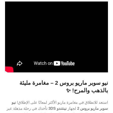
نيو سوبر ماريو بروس 2 – مغامرة مليئة
بالذهب والمرح!
✨
استعد للانطلاق في مغامرة ماريو الأكثر لمعانًا على الإطلاق!
نيو
سوبر ماريو بروس 2
لجهاز
نينتندو 3DS
تأخذك في رحلة مذهلة عبر