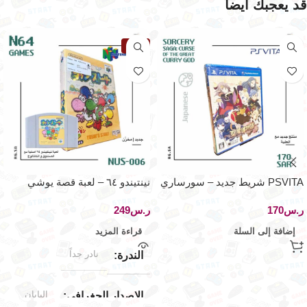
قد يعجبك ايضاً
نفذت
PSVITA شريط جديد – سورساري
نينتيندو ٦٤ – لعبة قصة يوشي
ساچا – اصدار اليابان
ر.س
ر.س
إضافة إلى السلة
قراءة المزيد
نادر جداً
الندرة
اليابان
الإصدار الجغرافي