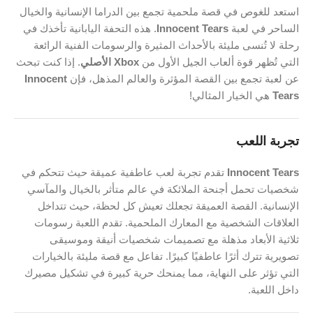
استعد للغوص في قصة ملحمية تجمع بين الدراما الإنسانية والخيال
الساحر في لعبة
Innocent Tears
. هذه التحفة اليابانية تأخذك في
رحلة لا تُنسى مليئة بالأحداث المثيرة والرسومات الفنية الرائعة
التي تُظهر قوة ألعاب الجيل الأول من
Xbox الأصلي
. إذا كنت تبحث
عن لعبة تجمع بين القصة المؤثرة والعالم المذهل، فإن
Innocent
Tears
هي الخيار المثالي!
تجربة اللعب
Innocent Tears
تقدم تجربة لعب عاطفية عميقة حيث تتحكم في
شخصيات تحمل أجنحة الملائكة في عالم متأثر بالخيال والمآسي
الإنسانية. القصة العميقة تجعلك تعيش كل لحظة، حيث تتداخل
العلاقات الشخصية مع المعارك الملحمية. تقدم اللعبة رسومات
ثلاثية الأبعاد مذهلة مع تصميمات شخصيات أنيقة وموسيقى
تصويرية تترك أثرًا عاطفيًا كبيرًا. تفاعل مع قصة مليئة بالخيارات
التي تؤثر على النهاية، مما يمنحك حرية كبيرة في تشكيل مصيرك
داخل اللعبة.