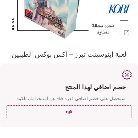
اضفط لتكبير الصورة
لعبة اينوسينت تيرز – اكس بوكس الطيبين
خصم اضافي لهذا المنتج
ستحصل على خصم اضافي قدره 5% عن استخدامك للكود
rg5