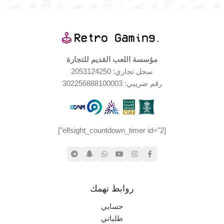
جديد (مخزّن)
حالة المنتج
مؤسسة اللعب القديم للتجارة
سجل تجاري: 2053124250
رقم ضريبي: 302256888100003
[elfsight_countdown_timer id="2"]
روابط تهمك
حسابي
طلباتي