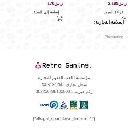
ر.س
ر.س
قراءة المزيد
إضافة إلى السلة
العلامة التجارية
Playstation
نعم
الاتصال عبر البلوتوث
الذاكرة الخارجية
مؤسسة اللعب القديم للتجارة
سجل تجاري: 2053124250
يقبل ذاكرة خارجية
رقم ضريبي: 302256888100003
Black
اللون
الإصدار الجغرافي
[elfsight_countdown_timer id="2"]