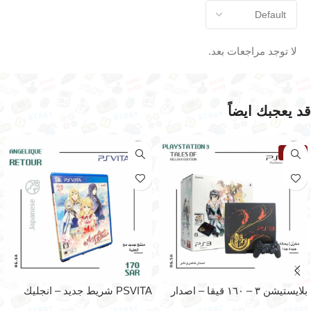
لا توجد مراجعات بعد.
قد يعجبك ايضاً
نفذت
بلايستيشن ٣ – ١٦٠ قيقا – اصدار
PSVITA شريط جديد – انجليك
خاص مخزّن- (بحالة ممتازة)
ريتور – اصدار