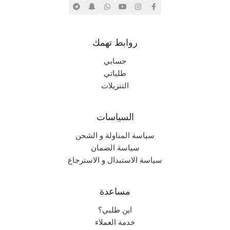
سعودي (PAL)
الملحقات المتضمّنة
روابط تهمك
حسابي
جميع ملحقات الجهاز الأصلية
طلباتي
التنزيلات
منصات اللعب المدعومة
السياسات
بليستيشن ١
,
بليستيشن ٢
سياسة المناولة و الشحن
,
سياسة الضمان
بليستيشن ٣
سياسة الاستبدال و الاسترجاع
تعديلات RETRO GAMING
مساعدة
إختياري: برمجة HEN، مع متجر
اين طلبي؟
الألعاب المجاني PKJI لتحميل
خدمة العملاء
العاب PSP- PS1- PS2-PS3