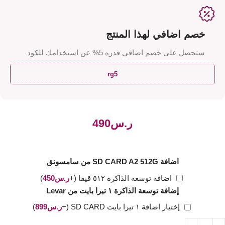
خصم اضافي لهذا المنتج
ستحصل على خصم اضافي قدره 5% عن استخدامك للكود
rg5
ر.س
اضافة SD CARD A2 512G من سامسونق
اضافة توسعة الذاكرة ٥١٢ قيقا
(+
ر.س
450
)
إضافة توسعة الذاكرة ١ تيرا بايت من Levar
إختيار اضافة ١ تيرا بايت SD CARD
(+
ر.س
899
)