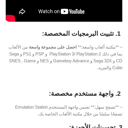
1. تثبيت البرمجيات المخصصة:
– **مكتبة ألعاب واسعة:**
احصل على مجموعة واسعة
من الألعاب
بما في ذلك PlayStation 3/ PlayStation 2 و PSP و PS1 و Sega
CD و Sega 32X و Gameboy Advance و NES و SNES , Game
Cube والمزيد.
2. واجهة مستخدم مخصصة:
– **تصفح سهل:** تضمن واجهة المستخدم Emulation Station
تصفحًا سلسًا من خلال مكتبة الألعاب الخاصة بك.
3. تحسينات الأجهزة: