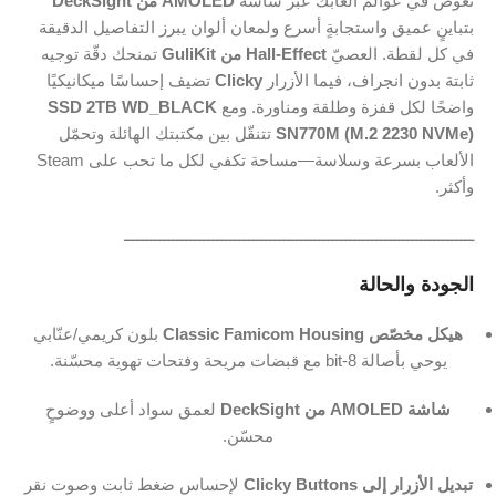
تغوص في عوالم ألعابك عبر شاشة
AMOLED من DeckSight
بتباينٍ عميق واستجابةٍ أسرع ولمعان ألوان يبرز التفاصيل الدقيقة
في كل لقطة. العصيّ
Hall‑Effect من GuliKit
تمنحك دقّة توجيه
ثابتة بدون انجراف، فيما الأزرار
Clicky
تضيف إحساسًا ميكانيكيًا
واضحًا لكل قفزة وطلقة ومناورة. ومع
SSD 2TB WD_BLACK
SN770M (M.2 2230 NVMe)
تتنقّل بين مكتبتك الهائلة وتحمّل
الألعاب بسرعة وسلاسة—مساحة تكفي لكل ما تحب على Steam
وأكثر.
ـــــــــــــــــــــــــــــــــــــــــــــــــــــــــــــــــــــــــــــــ
الجودة والحالة
هيكل مخصّص Classic Famicom Housing
بلون كريمي/عنّابي
يوحي بأصالة 8‑bit مع قبضات مريحة وفتحات تهوية محسّنة.
شاشة AMOLED من DeckSight
لعمق سواد أعلى ووضوحٍ
محسّن.
تبديل الأزرار إلى Clicky Buttons
لإحساس ضغط ثابت وصوت نقر