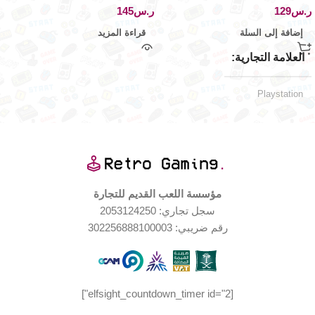
ر.س
ر.س
إضافة إلى السلة
قراءة المزيد
العلامة التجارية
Playstation
اليابان
الإصدار الجغرافي
حالة المنتج
مؤسسة اللعب القديم للتجارة
سجل تجاري: 2053124250
مجدد – بحالة جيدة جدا
رقم ضريبي: 302256888100003
[elfsight_countdown_timer id="2"]