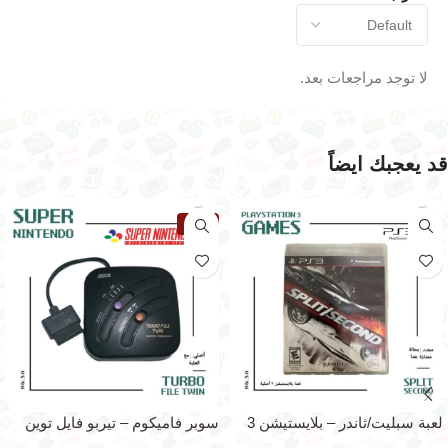
لا توجد مراجعات بعد.
قد يعجبك ايضاً
نفذت
لعبة سبليت/ثاندر – بلايستيشن 3
سوبر فاميكوم – تيربو فايل توين
لجهاز