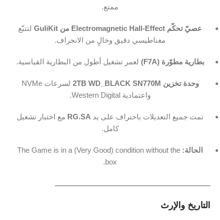
ممتع.
عصيّ تحكّم Electromagnetic Hall‑Effect من GuliKit
لتتبّع
مغناطيسي دقيق وخالٍ من الانجراف.
بطارية مطوّرة (F7A)
لعمر تشغيل أطول من البطارية القياسية.
وحدة تخزين 2TB WD_BLACK SN770M
لسرعات NVMe
واعتمادية Western Digital.
تمت جميع التعديلات باحتراف على يد
RG.SA
مع اختبار تشغيل
كامل.
الحالة:
The Game is in a (Very Good) condition without the
box.
ـــــــــــــــــــــــــــــــــــــــــــــــــــــــــــــــــــــــــــــــ
التاريخ والإرث