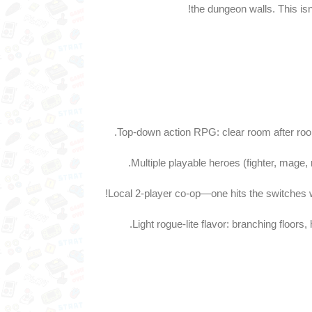
the dungeon walls. This isn’t
Top‑down action RPG: clear room after room,
Multiple playable heroes (fighter, mage, 
Local 2‑player co‑op—one hits the switches whi
Light rogue‑lite flavor: branching floor