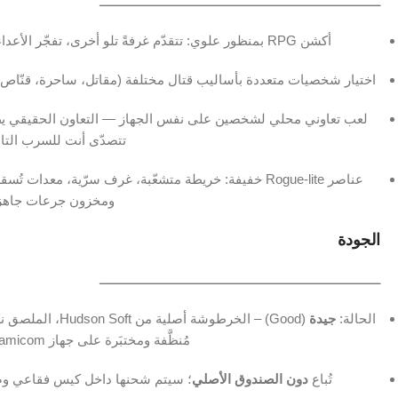
ـــــــــــــــــــــــــــــــــــــــــــــــــــــــــــــــــــــــــــــــ
أكشن RPG بمنظور علوي: تتقدّم غرفةً تلو أخرى، تفجّر الأعداء بتعاويذك وتجمع البلورات لتقوية قدراتك.
اختيار شخصيات متعددة بأساليب قتال مختلفة (مقاتل، ساحرة، قنّاص…
لعب تعاوني محلي لشخصين على نفس الجهاز — التعاون الحقيقي يظهر 
تتصدّى أنت للسرب التا
عناصر Rogue‑lite خفيفة: خريطة متشعّبة، غرف سرّية، م
ومخزون جرعات جاهز
الجودة
ـــــــــــــــــــــــــــــــــــــــــــــــــــــــــــــــــــــــــــــــ
الحالة:
جيدة
(Good) – الخرطوش
مُنظَّفة ومختبَرة على جهاز Super Famicom فعلي.
تُباع
دون الصندوق الأصلي
؛ سيتم شحنها داخل كيس فقاعي وصندوق RG.SA لحماية إضافية أ