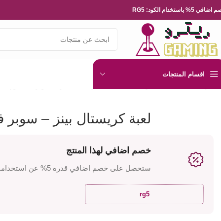
ضافي 5% باستخدام الكود: RG5
اقسام المنتجات
الرئيسية
العاب الفيديو
Nintendo
لعبة كريستال بينز – سوبر فاميكوم
لعبة كريستال بينز – سوبر ف
خصم اضافي لهذا المنتج
ستحصل على خصم اضافي قدره 5% عن استخدامك للكود
rg5