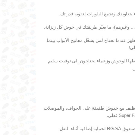
 وغيرهم)، ما يغيّر طريقتك في خوض كل زنزانة.
عندما تحتاج لمن يشغّل مفاتيح الأبواب بينما
لي!
عدات تُسقطها الوحوش وزعماء يحتاجون إلى توقيت سليم
.
ة أصلية من Hudson Soft، الملصق نظيف مع خدوش طفيفة على الحواف، والموصلات
ثناء النقل.