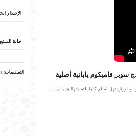
الإصدار الج
حالة المنتج
التصنيفات:
m
 وبلوراتٍ تهزّ العالم كلما التقطتها! هذه ليست