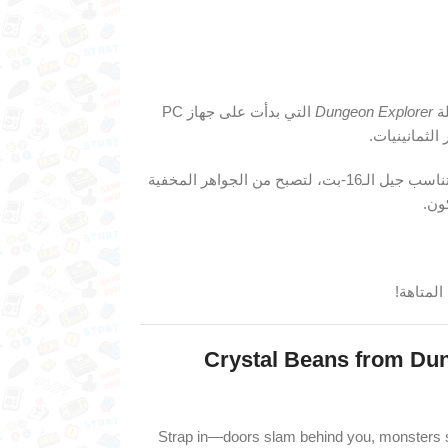
لة
Dungeon Explorer
التي بدأت على جهاز PC
مزجت روح استكشاف الزنزانات الكلاسيكية مع لمسة رسومية ملوّنة تناسب جيل الـ16‑بت، لتصبح من الجواهر المخفية
ون.
المتاهة!
Crystal Beans from Dun
⚔️✨ Strap in—doors slam behind you, monsters