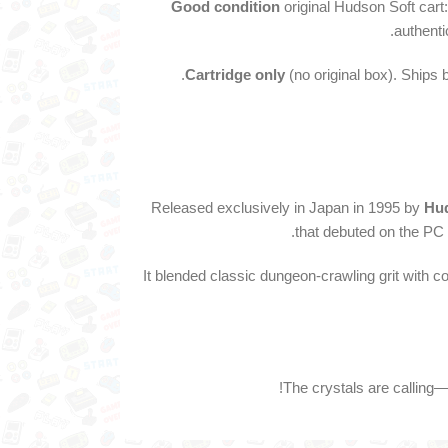
Good condition
original Hudson Soft cart
authent
Cartridge only
(no original box). Ships 
Released exclusively in Japan in 1995 by
Hu
that debuted on the PC 
It blended classic dungeon‑crawling grit with co