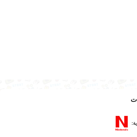
ت
ية: