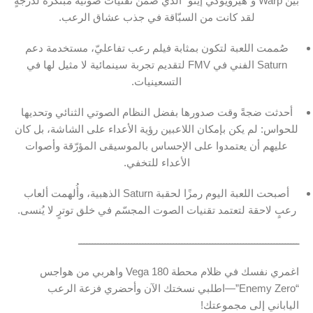
بين Warp و”هيرويوكي إينو” الذي ضمّن تقنيات صوتية مبتكرة لدرجةٍ
لقد كانت من السبّاقة في جذب عشاق الرعب.
صُممت اللعبة لتكون بمثابة فيلم رعب تفاعليّ، مستخدمة دعم
Saturn الفني في FMV لتقديم تجربة سينمائية لا مثيل لها في
التسعينيات.
أحدثت ضجةً وقت صدورها بفضل النظام الصوتي الثنائي وتحديها
للحواس: لم يكن بإمكان اللاعبين رؤية الأعداء على الشاشة، بل كان
عليهم أن يعتمدوا على الإحساس بالموسيقى المؤرّقة وأصوات
الأعداء للتخفي.
أصبحت اللعبة اليوم رمزًا لحقبة Saturn الذهبية، وأُلهمت ألعاب
رعبٍ لاحقة لتعتمد تقنيات الصوت المجسّم في خلق توترٍ لا يُنسى.
ـــــــــــــــــــــــــــــــــــــــــــــــــــــــــــــــــــــــــــــــ
اغمري نفسك في ظلام محطة Vega 180 واهربي من هواجس
“Enemy Zero”—اطلبي نسختك الآن وأحضري فزعة الرعب
الياباني إلى مجموعتك!