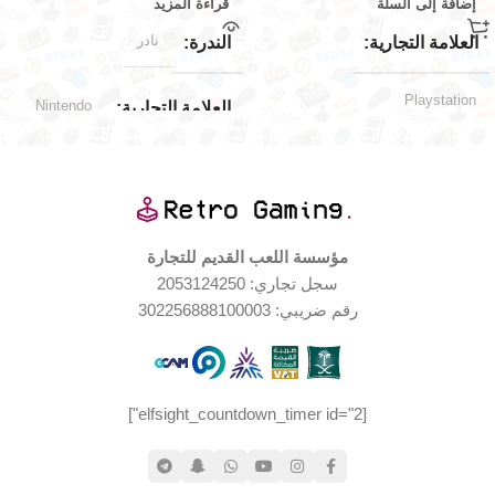
إضافة إلى السلة
قراءة المزيد
نادر
العلامة التجارية
الندرة
Playstation
Nintendo
العلامة التجارية
اليابان
الإصدار الجغرافي
Nintendo 64
توافق الألعاب
الملحقات المتضمّنة
اليابان
الإصدار الجغرافي
مؤسسة اللعب القديم للتجارة
سجل تجاري: 2053124250
كاتالوج اللعبة
جديد (مخزّن)
,
حالة المنتج
رقم ضريبي: 302256888100003
٤ أقراص اللعبة
جيدة جدا
حالة العلبة
منصات اللعب المدعومة
[elfsight_countdown_timer id="2"]
بليستيشن ١
,
بليستيشن ٢