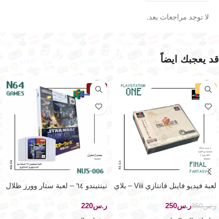
لا توجد مراجعات بعد.
قد يعجبك ايضاً
-29%
نفذت
لعبة فيديو فاينل فانتازي Viii – بلاي
نينتيندو ٦٤ – لعبة ستار وورز ظلال
ستيشن ون
الإمبراطورية
ر.س
250
ر.س
ر.س
350