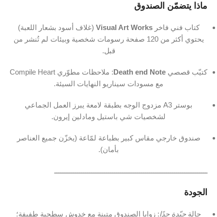
ماذا يتضمّن الصندوق
كتاب فني فاخر
Visual Art Works
(غلاف أسود بشعار اللعبة)
يحتوي أكثر من ‎120‎ صفحة رسومات شخصية وبيئات لم تُنشر من
قبل.
كتيّب قصصي
Death end Note
: ملاحظات مطوّري Compile Heart
مع مسودات سيناريو النهايات السيئة.
بوستر A3 مزدوج الوجه بطبقة لامعة يبرز العمل الجماعي
لشخصيات شي باستيل ومادلين إيرون.
صندوق خارجي مقاس كبير بطباعة لمّاعة (يخزّن جميع العناصر
بأمان).
ـــــــــــــــــــــــــــــــــــــــــــــــــــــــــــــــــــــــــــــــ
الجودة
حالة
جيّدة جدًا
: زوايا الصندوق متينة مع خدوش سطحية طفيفة؛