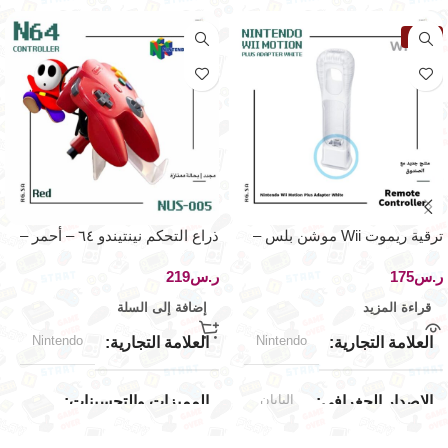
نفذت
ترقية ريموت Wii موشن بلس –
ذراع التحكم نينتيندو ٦٤ – أحمر –
جهاز التحكم عن بعد
حالة جيدة جدا
ر.س
ر.س
قراءة المزيد
إضافة إلى السلة
Nintendo
Nintendo
العلامة التجارية
العلامة التجارية
اليابان
الإصدار الجغرافي
المميزات والتحسينات