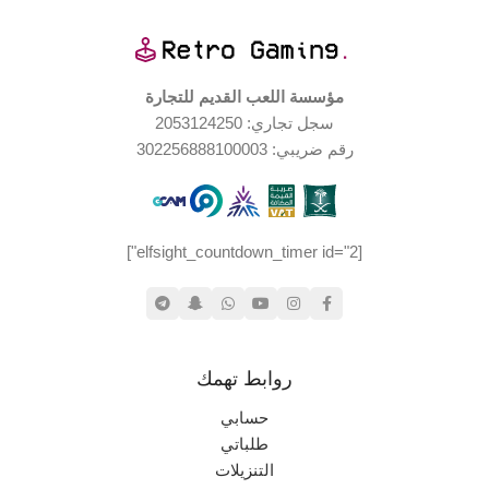
تم تلميع الهيكل الخارجي
منصات اللعب المدعومة
,
تم تنظيف الألكترونيات الداخلية
,
Wii
تم صيانة عصى تحكم الأنالوق
مؤسسة اللعب القديم للتجارة
,
تمت ازالة الاصفرار
سجل تجاري: 2053124250
جديد (مخزّن)
حالة المنتج
رقم ضريبي: 302256888100003
اليابان
الإصدار الجغرافي
منصات اللعب المدعومة
[elfsight_countdown_timer id="2"]
نينتيندو ٦٤
حالة المنتج
روابط تهمك
مجدد – بحالة جيدة جدا
حسابي
طلباتي
التنزيلات