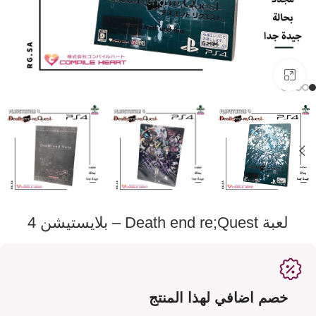
اضفط لتكبير الصورة
لعبة Death end re;Quest – بلايستيشن 4
خصم اضافي لهذا المنتج