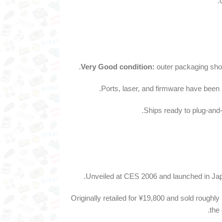
Very Good condition:
outer packaging shows
Ports, laser, and firmware have been p
Ships ready to plug-an
Unveiled at CES 2006 and launched in Japa
Originally retailed for ¥19,800 and sold roughl
the