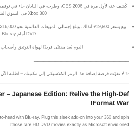
‎Xbox 360‎ في السوق الشرقية.
DVD‎ أمام ‎Blu-ray‎.
اليوم يُعد مقتنًى فريدًا لهواة التوثيق وأصحاب مجموعات x‎
ـــــــــــــــــــــــــــــــــــــــــــــــــــــــــــــــــــــــــــــــ
✨ لا تفوّت فرصة إضافة هذا الرمز الكلاسيكي إلى مكتبتك – اطلبه الآن واستمتع بعصر HD DVD‎
 – Japanese Edition: Relive the High-Def
Format War!
head with Blu-ray. Plug this sleek add-on into your 360 and spin
those rare HD DVD movies exactly as Microsoft envisioned!