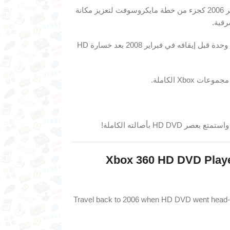
كُشف عنه لأول مرة في ‎CES 2006‎، وطرحه في اليابان جاء في نوفمبر ‎2006‎ كجزء من خطة مايكروسوفت لتعزيز مكانة
بيع بسعر ‎¥19,800‎ آنذاك، وبلغ إجمالي المبيعات العالمية نحو ‎316,000‎ وحدة قبل إيقافه في ‎فبراير 2008‎ بعد خسارة ‎HD
‎Xbo الكاملة.
‎ بأصالته الكاملة!
Xbox 360 HD DVD Player
Travel back to 2006 when HD DVD went head-to-