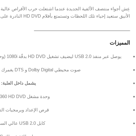
الأنيق ستعيد إحياء تلك اللحظات وتستمتع بأفلام ‎HD DVD‎ النادرة على جهازك مثلما خطّطت مايكروسوفت تمامًا!
ـــــــــــــــــــــــــــــــــــــــــــــــــــــــــــــــــــــــــــــــ
المميزات
يوصل عبر منفذ ‎USB 2.0‎ ليضيف تشغيل ‎HD DVD‎ بدقّة ‎1080i‎ (وحتى ‎1080p‎ عبر ‎VGA‎) إلى أي جهاز ‎Xbox 360‎.
صوت محيطي ‎Dolby Digital‎ و ‎DTS‎ يغمرك في كل انفجار سينمائي.
يشمل داخل العلبة:
وحدة مشغل ‎Xbox 360 HD DVD‎.
قرص الإعداد وبرمجيات الت
كابل ‎USB 2.0‎ عالي السرعة.