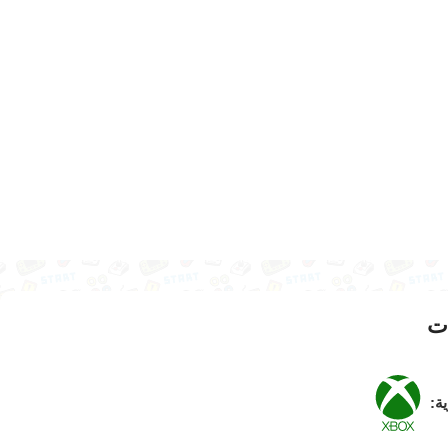
ت
ية: