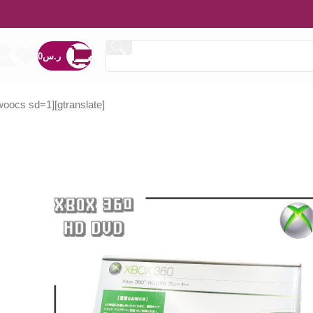
ر.س
0
[woocs sd=1]
[gtranslate]
ر.س
ر.س