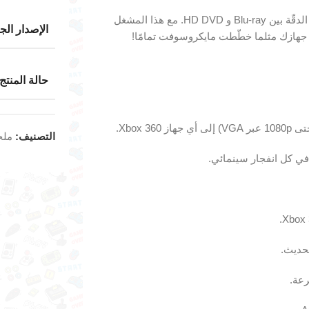
عِش أجواء منتصف الألفية الجديدة عندما اشتعلت حرب الأقراص عالية الدقّة بين ‎Blu-ray‎ و ‎HD DVD‎. مع هذا المشغل
الإصدار الج
حالة المنتج
التصنيف:
ملح
حديث.