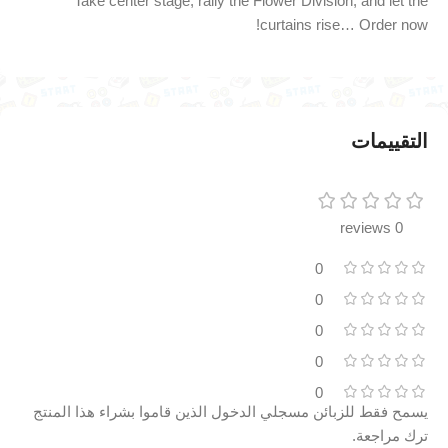
Take
center
stage,
rally
the
Flower
Division,
and
let
the
curtains
rise…
Order
now!
التقييمات
0 reviews
0
0
0
0
0
يسمح فقط للزبائن مسجلي الدخول الذين قاموا بشراء هذا المنتج
ترك مراجعة.