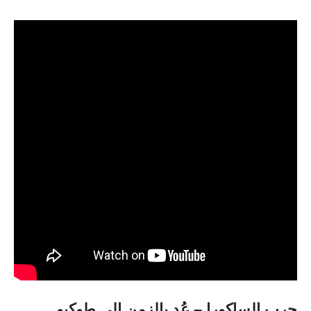
حرب
الساكورا –
عُد
بالزمن
إلى
طوكيو