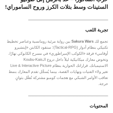
الستينات
وسط
بتلات
الكرز
وروح
الساموراي!
ـــــــــــــــــــــــــــــــــــــــــــــــــــــــــــــــــــــــــــــــ
تجربة
اللعب
تجمع
لك
Wars
Sakura
بين
رواية
مرئية
رومانسية
وعناصر
تخطيط
تكتيكي
بنظام
أدوار (
RPG)؛
Tactical-
ستقود
الكابتن «
إيتشيرو
أوقامي»
فرقة «
الكوكب
الإمبراطوري»
في
مسرح
الكابوكي
نهارًا،
وتخوض
معارك
ميكانيكية
ليلاً
داخل
دروع
الـKoubu-
Kais
الاستيمبانك.
قراراتك
الحوارية
بنظام
Picture
Interactive
Live &
تغير
ولاء
الفتيات
ونهايات
القصة،
بينما
يُسجَّل
تقدم
المعارك
بنمط
تعاقب
الأوامر
الشبكي
مع
هجمات
كومبو
مشتركة
تُفعَّل
بثوانٍ
حرجة.
ـــــــــــــــــــــــــــــــــــــــــــــــــــــــــــــــــــــــــــــــ
المحتويات