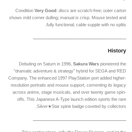
Condition
Very
Good
:
discs
are
scratch-
free;
outer
carton
shows
mild
corner
dulling;
manual
is
crisp.
Mouse
tested
and
fully
functional;
cable
supple
with
no
splits.
ـــــــــــــــــــــــــــــــــــــــــــــــــــــــــــــــــــــــــــــــ
History
Debuting
on
Saturn
in
1996,
Sakura
Wars
pioneered
the
“
dramatic
adventure &
strategy”
hybrid
for
SEGA
and
RED
Company.
The
enhanced
1997
PlayStation
port
added
higher-
resolution
portraits
and
mouse
support,
cementing
its
legacy
across
anime,
stage
musicals,
and
over
twenty
game
spin-
offs.
This
Japanese
A-
Type
launch
edition
sports
the
rare
Silver★
Star
spine
badge
coveted
by
collectors.
ـــــــــــــــــــــــــــــــــــــــــــــــــــــــــــــــــــــــــــــــ