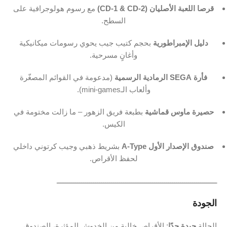
قرصا
اللعبة
الأصليان (
2)
CD-
1 &
CD-
مع
رسوم
هولوجرافية
على
السطح.
دليل
الإمبراطورية
بحجم
كتيب
جيب
يحوي
رسومات
ميكانيكية
وأغانٍ
مسرحية.
فأرة
SEGA
الرمادية
الرسمية
(
مدعومة
في
القوائم
المصغّرة
وألعاب
الـmini-
games).
حصيرة
ماوس
قماشية
بطبعة
فريق
الزهور –
ما
زالت
مختومة
في
الكيس.
صندوق
الإصدار
الأول
Type
A-
بشريط
ذهبي
وجيب
كرتوني
داخلي
لحفظ
الأقراص.
ـــــــــــــــــــــــــــــــــــــــــــــــــــــــــــــــــــــــــــــــ
الجودة
الحالة
جيدة
جدًا
:
الأقراص
خالية
من
الخدوش
المؤثرة،
الصندوق