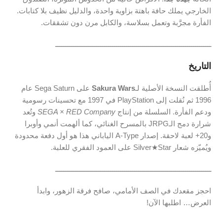
الخارجي
يملك
حافة
باهتة
بزاوية
واحدة،
والدليل
نظيف
بلا
كتابات.
الفأرة
مجرَّبة
وتعمل
بسلاسة،
والكابل
مرن
دون
تشققات.
ـــــــــــــــــــــــــــــــــــــــــــــــــــــــــــــــــــــــــــــــ
التاريخ
أُطلقت
النسخة
الأصلية
لـ
Wars
Sakura
على
Saturn
Sega
عام
1996
ثم
نُقلت
إلى
PlayStation
في
1997
مع
تحسينات
رسومية
ودعم
الفأرة.
السلسلة
من
إنتاج
Company
RED
SEGA ×
وتُعد
شرارة
دمج
الـJRPG
بالمسرح
الغنائي،
كما
ألهمت
أنمي
وأوبرا
و20+
لعبة
لاحقة.
إصدار
Type
A-
الياباني
هذا
هو
أول
دفعة
محدودة
ويُميّزه
شعار
Star
Silver★
على
العمود
الفقري
للعلبة.
ـــــــــــــــــــــــــــــــــــــــــــــــــــــــــــــــــــــــــــــــ
احجز
مقعدك
في
الصف
الأمامي،
صافح
فرقة
الزهور،
وابدأ
العرض…
اطلبها
الآن!