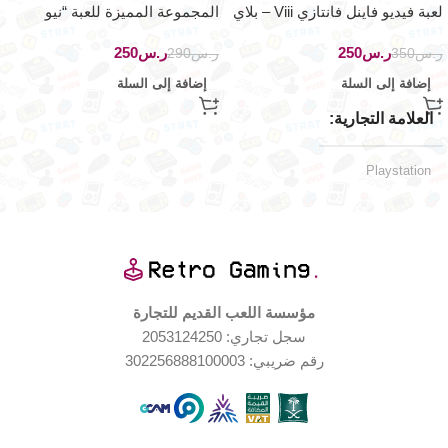
لعبة فيديو فاينل فانتازي Viii – بلاي
المجموعة المميزة للعبة “نيو
ستيشن ون
جنيسيس فانتاسي ستار ٢” اصدار
ر.س
250
ر.س
250
ياباني حصري
ر.س
350
ر.س
290
إضافة إلى السلة
إضافة إلى السلة
العلامة التجارية
Playstation
اليابان
الإصدار الجغرافي
الملحقات المتضمّنة
مؤسسة اللعب القديم للتجارة
سجل تجاري: 2053124250
كاتالوج اللعبة
,
رقم ضريبي: 302256888100003
٤ أقراص اللعبة
منصات اللعب المدعومة