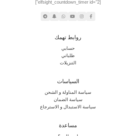
[elfsight_countdown_timer id="2"]
بليستيشن ١
,
بليستيشن ٢
نادر جداً
الندرة
روابط تهمك
حسابي
طلباتي
التنزيلات
السياسات
سياسة المناولة و الشحن
سياسة الضمان
سياسة الاستبدال و الاسترجاع
مساعدة