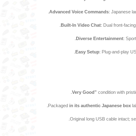
Advanced Voice Commands
: Japanese la
Built-In Video Chat
: Dual front-facin
Diverse Entertainment
: Sport
Easy Setup
: Plug-and-play U
condition with prist
.
Packaged
in its authentic Japanese box
la
Original long USB cable intact; se