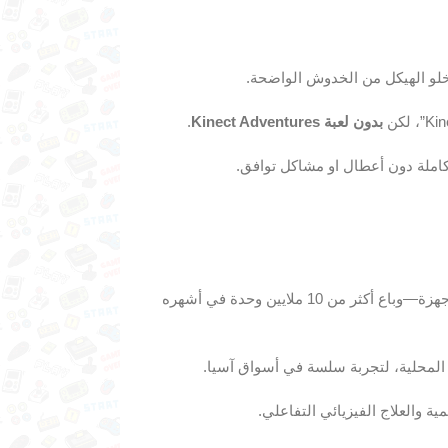
لو الهيكل من الخدوش الواضحة.
بدون لعبة Kinect Adventures
.
املة دون أعطال او مشاكل توافق.
أطلقته مايكروسوفت في نوفمبر 2010 كأول نظام تحكم حركي بلا أجهزة—وباع أكثر من 10 ملايين وحدة في أشهره
دات المحلية، لتجربة سلسة في أسواق آسيا.