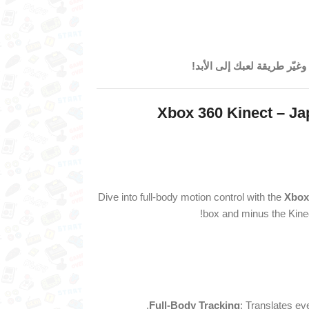
Xbox 360 Kinect – Ja
Dive into full-body motion control with the
Xbox
box and minus the Kinec
Full-Body Tracking
: Translates ev