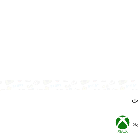
ت
ية: