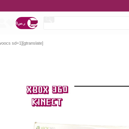
ر.س
0
[woocs sd=1]
[gtranslate]
ر.س
ر.س