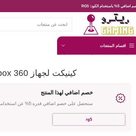
ضافي 5% باستخدام الكود: RG5
اقسام المنتجات
الرئيسية
ملحقات طرفية
كينيكت لجهاز Xbox 360
كينيكت لجهاز Xbox 360
خصم اضافي لهذا المنتج
ستحصل على خصم اضافي قدره 5% عن استخدامك للكود
rg5