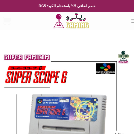
خصم اضافي 5% باستخدام الكود: RG5
الرئيسية
العاب الفيديو
Nintendo
نينتيندو العائلة