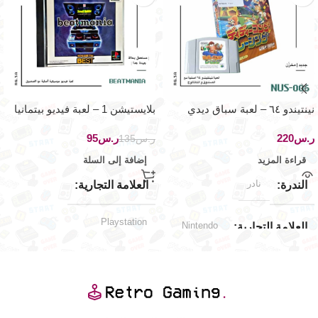
نينتيندو ٦٤ – لعبة سباق ديدي
بلايستيشن 1 – لعبة فيديو بيتمانيا
كونق
الموسيقية
ر.س
ر.س
95
ر.س
135
قراءة المزيد
إضافة إلى السلة
نادر
الندرة
العلامة التجارية
Playstation
Nintendo
العلامة التجارية
حالة المنتج
Nintendo 64
توافق الألعاب
مستخدم بحالة جيدة جدا
اليابان
الإصدار الجغرافي