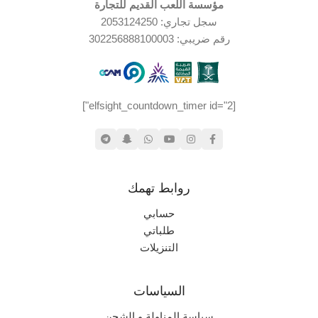
مؤسسة اللعب القديم للتجارة
حالة ممتازة
حالة العلبة
سجل تجاري: 2053124250
جديد (مخزّن)
حالة المنتج
رقم ضريبي: 302256888100003
اليابان
الإصدار الجغرافي
جيدة جدا
حالة العلبة
[elfsight_countdown_timer id="2"]
روابط تهمك
حسابي
طلباتي
التنزيلات
السياسات
سياسة المناولة و الشحن