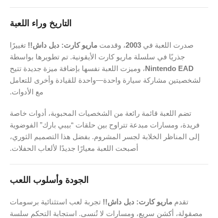
التاريخ وراء اللعبة
صدرت اللعبة في
2003
، وقدمت
ماريو كارت: دبل داش!!
تغييرًا
جذريًا في سلسلة ماريو كارت الأيقونية. تم تطويرها بواسطة
Nintendo EAD
، وميزت اللعبة نفسها بإضافة ميزة جديدة تتيح
لشخصيتين مشاركة سيارة واحدة—واحدة للقيادة وأخرى للتعامل
مع الأدوات.
تضم اللعبة قائمة رائعة من الشخصيات المحبوبة، أدوات خاصة
فريدة، ومسارات مبدعة تتراوح بين حلقات “بيبي بارك” الفوضوية
إلى المناظر الخلابة لجسر المشروم. بفضل هذا التصميم الثوري،
أصبحت اللعبة معيارًا جديدًا لألعاب الحفلات.
الجودة وأسلوب اللعب
تقدم
ماريو كارت: دبل داش!!
تجربة لعب استثنائية برسومات
مصقولة، أكشن سريع، ومسارات لا تُنسى. استجابة التحكم سلسة