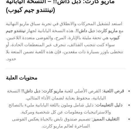
ماريو كارت: دبل داش!! – النسخة اليابانية
(نينتندو جيم كيوب)
استعد لتشغيل المحركات والانطلاق في تجربة سباق ماريو النهائية
مع
ماريو كارت: دبل داش!!
. هذه النسخة اليابانية لجهاز
نينتندو جيم
كيوب
هي تحفة مليئة بالإثارة، المرح، والفوضى متعددة اللاعبين.
سواء كنت تتجنب القذائف، تنجرف عبر المنعطفات الحادة، أو
تتخطى باوزر بسيارة ذات مقعدين، فإن هذه اللعبة تضمن المتعة بلا
حدود.
محتويات العلبة
قرص اللعبة
: القرص الأصلي للعبة
ماريو كارت: دبل داش!!
النسخة
اليابانية، محفوظ بعناية لضمان الأداء المثالي.
دليل التعليمات
: دليل شامل وملون باللغة اليابانية مليء بالنصائح
والاستراتيجيات ومعلومات عن كل شخصية ومركبة.
التغليف المميز
: تصميم صندوق نابض بالحياة يعكس الفوضى
الساحرة لعالم ماريو كارت.