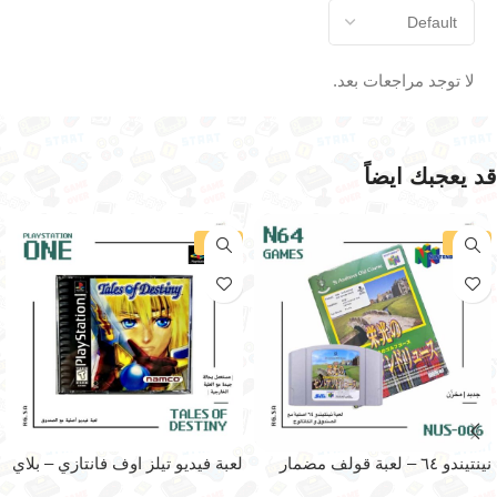
لا توجد مراجعات بعد.
قد يعجبك ايضاً
-30%
-34%
نينتيندو ٦٤ – لعبة قولف مضمار
لعبة فيديو تيلز اوف فانتازي – بلاي
سانت اندريس القديم
ستيشن ون