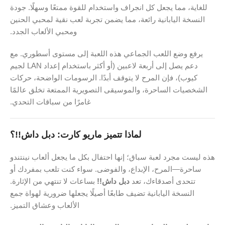
للغاية، مما يجعل كل انجراف واستخدام للقوة ممتعًا وسهلًا. جودة
النسخة اليابانية رائعة، مما يضمن تجربة لعب نقية لمحبي الحنين
ومحبي الألعاب الجدد.
يرفع وضع اللعب الجماعي هذه اللعبة إلى مستوى أسطوري. مع
دعم يصل إلى أربعة لاعبين (أو أكثر باستخدام إعداد LAN لجيم
كيوب)، فإن المرح لا يتوقف أبدًا. الرسومات الواضحة، حركات
الشخصيات الساحرة، والموسيقى التصويرية الممتعة تخلق عالمًا
غامرًا من سباقات التحدي.
لماذا تتميز ماريو كارت: دبل داش!!؟
هذه ليست مجرد لعبة سباق؛ إنها احتفال بكل ما يجعل ألعاب نينتندو
ساحرة—المرح، الإبداع، والفوضى. سواء كنت تلعب بمفردك أو
تتحدى أصدقاءك، تعد
دبل داش!!
بساعات لا تنتهي من الإثارة.
النسخة اليابانية تضيف طابعًا أصيلًا يجعلها ضرورية لهواة جمع
الألعاب وعشاق التميز.