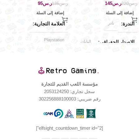
ر.س
145
ر.س
95
ر.س
220
ر.س
135
إضافة إلى السلة
إضافة إلى السلة
نادر
الندرة
العلامة التجارية
Playstation
اليابان
الإصدار الجغرافي
حالة ممتازة
حالة العلبة
جديد (مخزّن)
حالة المنتج
حالة المنتج
بعض الضرر
حالة العلبة
مؤسسة اللعب القديم للتجارة
سجل تجاري: 2053124250
مستخدم بحالة جيدة جدا
Nintendo
العلامة التجارية
رقم ضريبي: 302256888100003
اليابان
الإصدار الجغرافي
[elfsight_countdown_timer id="2"]