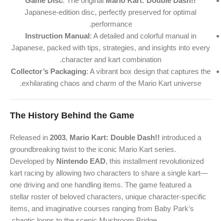
Game Disc
: The original
Mario Kart: Double Dash!!
Japanese-edition disc, perfectly preserved for optimal
performance.
Instruction Manual
: A detailed and colorful manual in
Japanese, packed with tips, strategies, and insights into every
character and kart combination.
Collector’s Packaging
: A vibrant box design that captures the
exhilarating chaos and charm of the Mario Kart universe.
The History Behind the Game
Released in
2003
,
Mario Kart: Double Dash!!
introduced a
groundbreaking twist to the iconic Mario Kart series.
Developed by
Nintendo EAD
, this installment revolutionized
kart racing by allowing two characters to share a single kart—
one driving and one handling items. The game featured a
stellar roster of beloved characters, unique character-specific
items, and imaginative courses ranging from Baby Park’s
chaotic loops to the scenic Mushroom Bridge.