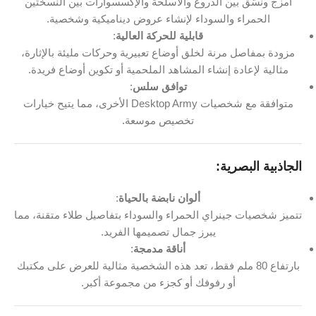
امزج ونسّق بين الدروع والأسلحة والإكسسوارات بين النسختين
الحمراء والسوداء لإنشاء عروض ديناميكية وشخصية.
قابلية للحركة العالية
:
مزودة بمفاصل مرنة لخلق أوضاع تعبيرية وحركات مليئة بالإثارة،
مثالية لإعادة إنشاء المشاهد الملحمية أو تكوين أوضاع فريدة.
توافق سلس
:
متوافقة مع شخصيات Desktop Army الأخرى، مما يتيح خيارات
تخصيص موسعة.
الجاذبية البصرية:
ألوان نابضة بالحياة
:
تتميز شخصيات جينراي الحمراء والسوداء بتفاصيل طلاء متقنة، مما
يبرز جمال تصميمها الفريد.
أناقة مدمجة
:
بارتفاع 80 ملم فقط، تعد هذه الشخصية مثالية للعرض على مكتبك
أو رفوفك أو كجزء من مجموعة أكبر.