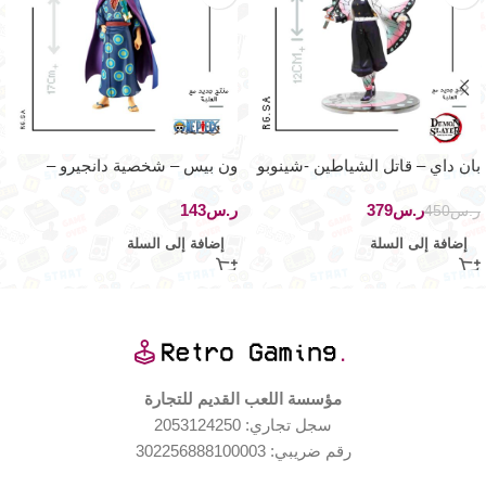
بان داي – قاتل الشياطين -شينوبو
ون بيس – شخصية دانجيرو –
كوتشو -سبيريتس إيشيبان
سلسلة غراندلاين – بان داي
ر.س
379
ر.س
ر.س
450
إضافة إلى السلة
إضافة إلى السلة
مؤسسة اللعب القديم للتجارة
سجل تجاري: 2053124250
رقم ضريبي: 302256888100003