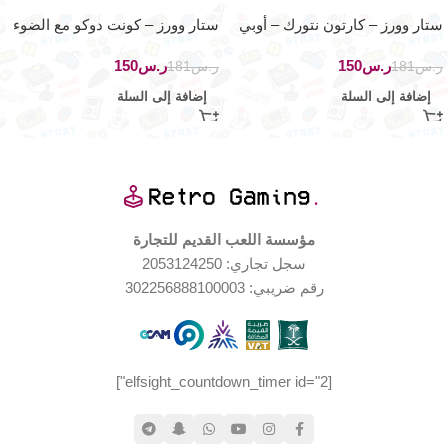
ستار وورز – كارتون نتورك – أوبي
ستار وورز – كونت دوكو مع الضوء
وان كينوبي
– حرب الاستنساخ
ر.س
150
ر.س
150
ر.س
181
ر.س
181
إضافة إلى السلة
إضافة إلى السلة
مؤسسة اللعب القديم للتجارة
سجل تجاري: 2053124250
رقم ضريبي: 302256888100003
[elfsight_countdown_timer id="2"]