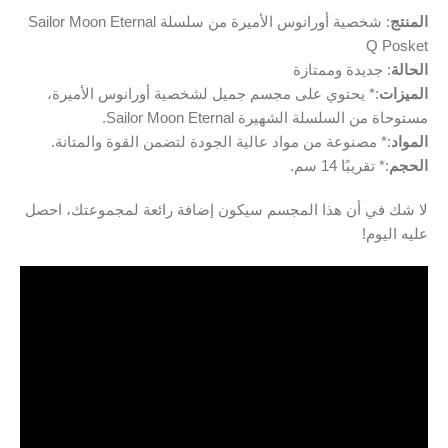
المنتج
: شخصية أورانوس الأميرة من سلسلة Sailor Moon Eternal
Q Posket
الحالة
: جديدة وممتازة
الميزات
:* يحتوي على مجسم جميل لشخصية أورانوس الأميرة،
مستوحاة من السلسلة الشهيرة Sailor Moon Eternal.
المواد
:* مصنوعة من مواد عالية الجودة لتضمن القوة والمتانة.
الحجم
:* تقريبًا 14 سم.
لا شك في أن هذا المجسم سيكون إضافة رائعة لمجموعتك، احصل
عليه اليوم!