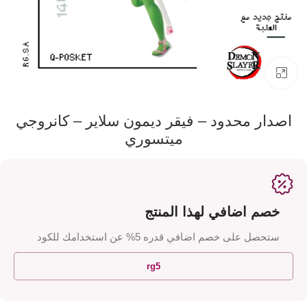
اضفط لتكبير الصورة
اصدار محدود – فيقر ديمون سلاير – كانروجي
ميتسوري
خصم اضافي لهذا المنتج
ستحصل على خصم اضافي قدره 5% عن استخدامك للكود
rg5