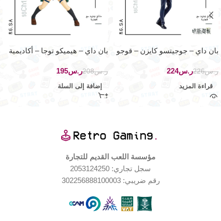
بان داي – جوجيتسو كايزن – قوجو
بان داي – هيميكو توجا – أكاديمية
ماي هيرو
ر.س
224
ر.س
195
ر.س
226
ر.س
208
قراءة المزيد
إضافة إلى السلة
مؤسسة اللعب القديم للتجارة
سجل تجاري: 2053124250
رقم ضريبي: 302256888100003