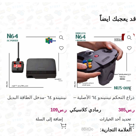
قد يعجبك ايضاً
نفذت
ذراع التحكم نينتيندو ٦٤ الأصلية –
نينتيندو ٦٤ -مدخل الطاقة البديل
بلوتوث
٢٢٠ فولت
رمادي كلاسيكي
ر.س
ر.س
تحديد أحد الخيارات
إضافة إلى السلة
8BitDo
العلامة التجارية
,