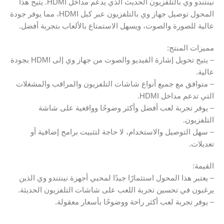
نينتندو وي بالتلفزيون الحديث الذي يدعم مداخل HDMI. يتيح هذا
المحول توصيل جهاز وي بالتلفزيون عبر كبل HDMI، مما يوفر جودة
عالية للصورة والصوت، ويسهل الاستمتاع بالألعاب بتجربة أفضل.
مميزات المنتج:
– يتيح تحويل إشارة الفيديو والصوت من جهاز وي إلى HDMI بجودة
عالية.
– متوافق مع جميع أنواع شاشات التلفزيون والمراقب والمشغلات
التي تدعم مداخل HDMI.
– يوفر تجربة لعب أفضل وأكثر وضوحًا وواقعية على شاشة
التلفزيون.
– سهل التوصيل والاستخدام، لا حاجة لتثبيت برامج إضافية أو
تعديلات.
القيمة:
– يعتبر هذا المحول استثمارًا جيدًا لمحبي أجهزة نينتندو وي الذين
يرغبون في تحسين تجربة اللعب على شاشات التلفزيون الحديثة.
– يوفر تجربة لعب أكثر راحة ووضوحًا بأسعار معقولة.
—