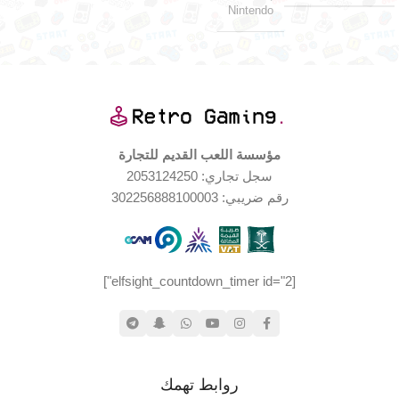
Nintendo
نعم
الاتصال عبر البلوتوث
٥٠٠ أمبير.س
سعة البطارية
مؤسسة اللعب القديم للتجارة
رمادي كلاسيكي
اللون
سجل تجاري: 2053124250
رقم ضريبي: 302256888100003
لا ينطبق
الذاكرة الخارجية
[elfsight_countdown_timer id="2"]
روابط تهمك