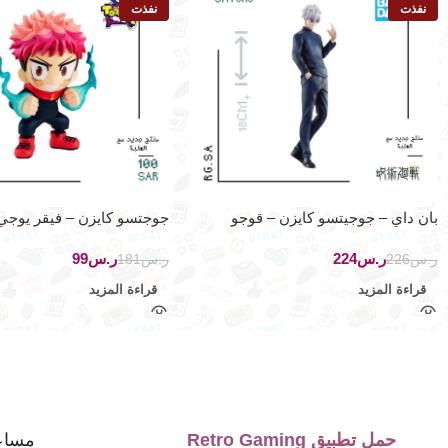
نفذت
نفذت
بان داي – جوجيتسو كايزن – قوجو
جوجتسو كايزن – فيقر يوجي 
تونيز
ر.س
224
ر.س
99
ر.س
226
ر.س
181
قراءة المزيد
قراءة المزيد
حمل تطبيق Retro Gaming
مساع