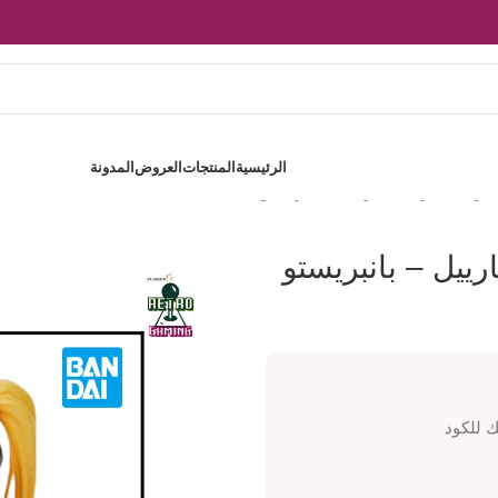
الرئيسية
المنتجات
العروض
المدونة
ترخاء – بريسيلا بارييل – بانبريستو
رييل – بانبريستو