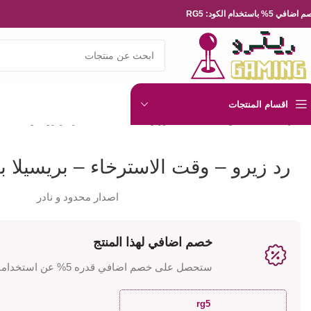
ضافي 5% باستخدام الكود: RG5
اقسام المنتجات
الرئيسية
العاب و مجسمات
فيقرز و مجسمات يابانية
رد زيرو – وقت الاس
رد زيرو – وقت الاسترخاء – بريسيلا با
اصدار محدود و نادر
خصم اضافي لهذا المنتج
ستحصل على خصم اضافي قدره 5% عن استخدامك للكود
rg5