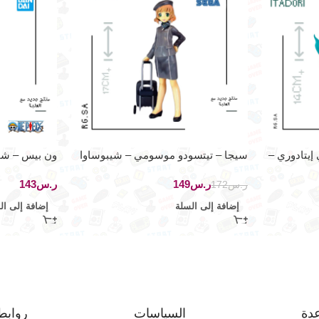
إيتادوري –
سيجا – تيتسودو موسومي – شيبوساوا
ون بيس – شخ
أساجي
سلسلة غراندل
ر.س
149
ر.س
ر.س
172
إضافة إلى السلة
إضافة إلى ال
دة
السياسات
روابط