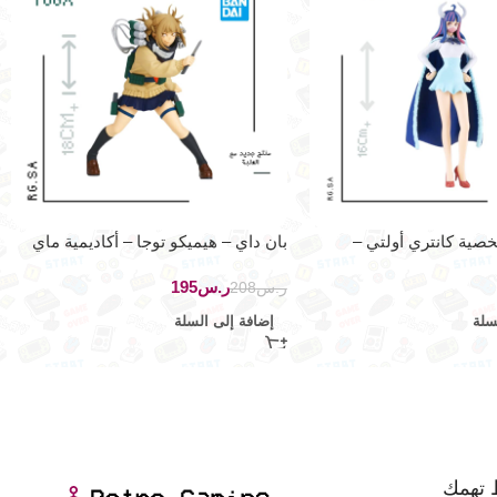
صية كانتري أولتي –
بان داي – هيميكو توجا – أكاديمية ماي
اين – بان داي
هيرو
ر.س
195
ر.س
208
سلة
إضافة إلى السلة
 تهمك