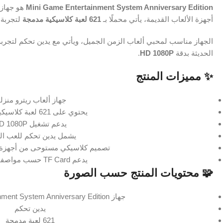
Mini Game Entertainment System Anniversary Edition
هو جهاز 
أجهزة الألعاب القديمة، يأتي محملًا بـ
621 لعبة كلاسيكية مدمجة
لتجربة 
الجهاز مناسب لمحبي ألعاب الزمن الجميل، ويأتي مع يدين تحكم لتجرب
الحديثة بدقة
HD 1080P
.
✨ مميزات المنتج
جهاز ألعاب ريترو منزل
يحتوي على 621 لعبة كلاسيكية مدمجة
يدعم تشغيل HD 1080P
يشمل يدين تحكم للعب الث
تصميم كلاسيكي مستوحى من أجهزة ا
يدعم TF Card حسب مواصفات العلبة
🧩 محتويات المنتج حسب الصورة
جهاز Mini Game Entertainment System Anniversary Edition
يدين تحكم
621 لعبة مدمجة