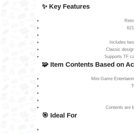
✨ Key Features
Retr
621
Includes two
Classic design
Supports TF ca
🧩 Item Contents Based on Ac
Mini Game Entertainm
T
Contents are 
🎯 Ideal For