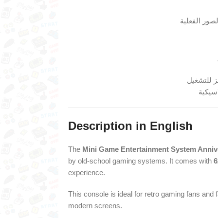
ور الفعلية
 للتشغيل
اسيكية
Description in English
The
Mini Game Entertainment System Annive
by old-school gaming systems. It comes with
6
experience.
This console is ideal for retro gaming fans and 
modern screens.