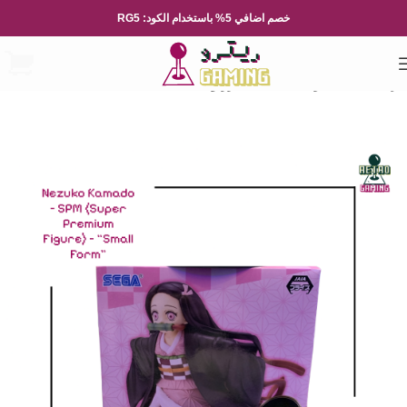
خصم اضافي 5% باستخدام الكود: RG5
الرئيسية
العاب و مجسمات
فيقرز و مجسمات يابانية