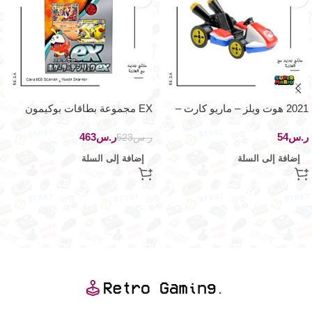
2021 هوت ويلز – ماريو كارت –
EX مجموعة بطاقات بوكيمون
ستاندرد كارت
فويكوكو أمفاروس
ر.س
ر.س
463
ر.س
523
إضافة إلى السلة
إضافة إلى السلة