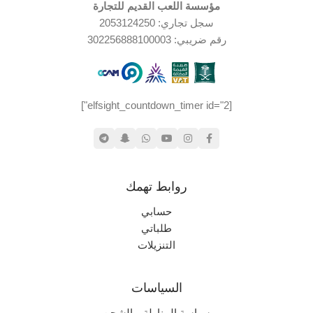
مؤسسة اللعب القديم للتجارة
سجل تجاري: 2053124250
رقم ضريبي: 302256888100003
[elfsight_countdown_timer id="2"]
روابط تهمك
حسابي
طلباتي
التنزيلات
السياسات
سياسة المناولة و الشحن