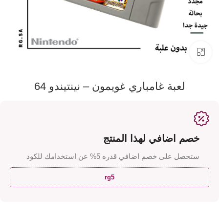
اضفط لتكبير الصورة
لعبة غامباري غويمون – نينتيندو 64
خصم اضافي لهذا المنتج
ستحصل على خصم اضافي قدره 5% عن استخدامك للكود
rg5