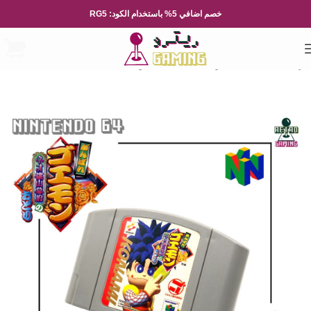
خصم اضافي 5% باستخدام الكود: RG5
الرئيسية
العاب الفيديو
Nintendo
نينتيندو 64