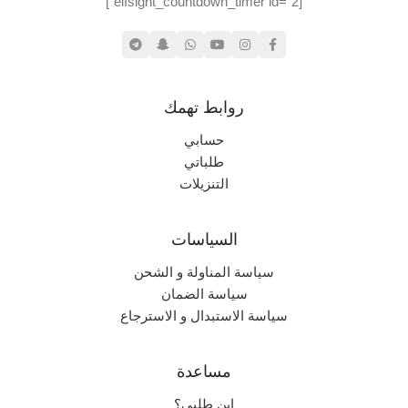
[elfsight_countdown_timer id="2"]
روابط تهمك
حسابي
طلباتي
التنزيلات
السياسات
سياسة المناولة و الشحن
سياسة الضمان
سياسة الاستبدال و الاسترجاع
مساعدة
اين طلبي؟