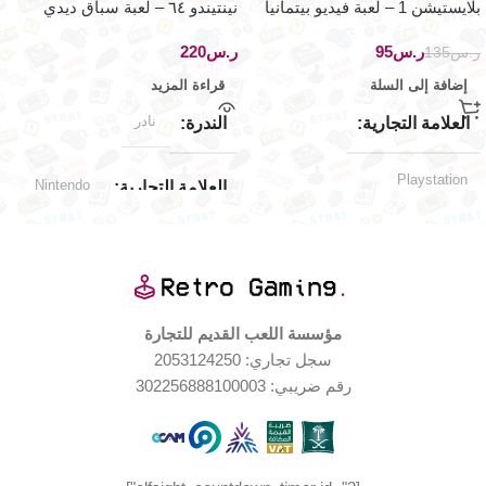
بلايستيشن 1 – لعبة فيديو بيتمانيا
نينتيندو ٦٤ – لعبة سباق ديدي
الموسيقية
كونق
ر.س
95
ر.س
ر.س
135
إضافة إلى السلة
قراءة المزيد
نادر
العلامة التجارية
الندرة
Playstation
Nintendo
العلامة التجارية
حالة المنتج
Nintendo 64
توافق الألعاب
مستخدم بحالة جيدة جدا
اليابان
الإصدار الجغرافي
مؤسسة اللعب القديم للتجارة
حالة ممتازة
حالة العلبة
سجل تجاري: 2053124250
جديد (مخزّن)
حالة المنتج
رقم ضريبي: 302256888100003
اليابان
الإصدار الجغرافي
جيدة جدا
حالة العلبة