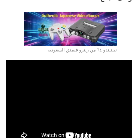
نينتيندو ٦٤ من ريترو قيمنق السعودية