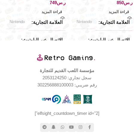
الندرة
ر.س
ر.س
قراءة المزيد
قراءة المزيد
حالة المنتج
Nintendo
Nintendo
العلامة التجارية
العلامة التجارية
مستخدم بحالة جيدة جدا
الاتصال عبر البلوتوث
الاتصال عبر البلوتوث
لا ينطبق
لا ينطبق
مؤسسة اللعب القديم للتجارة
لا ينطبق
لا ينطبق
سعة البطارية
سعة البطارية
سجل تجاري: 2053124250
رقم ضريبي: 302256888100003
أحمر
أحمر
اللون
اللون
الذاكرة الخارجية
الذاكرة الخارجية
[elfsight_countdown_timer id="2"]
يقبل ذاكرة خارجية
يقبل ذاكرة خارجية