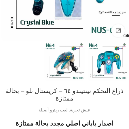
اضفط لتكبير الصورة
ذراع التحكم نينتيندو ٦٤ – كريستال بلو – بحالة
ممتازة
عيش تجربة. لعب ريترو أصيلة
اصدار ياباني اصلي مجدد بحالة ممتازة