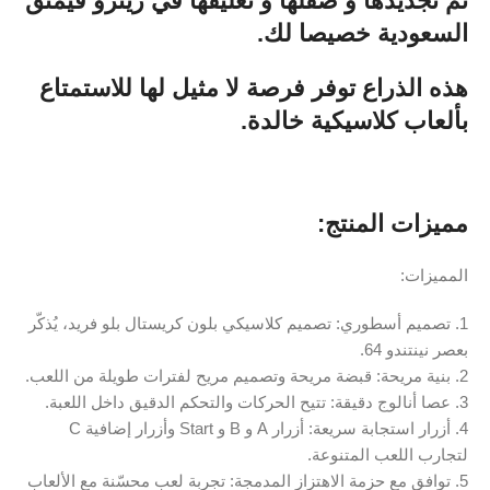
تم تجديدها و صقلها و تغليفها في ريترو قيمنق
السعودية خصيصا لك.
هذه الذراع توفر فرصة لا مثيل لها للاستمتاع
بألعاب كلاسيكية خالدة.
مميزات المنتج:
المميزات:
1. تصميم أسطوري: تصميم كلاسيكي بلون كريستال بلو فريد، يُذكّر
بعصر نينتندو 64.
2. بنية مريحة: قبضة مريحة وتصميم مريح لفترات طويلة من اللعب.
3. عصا أنالوج دقيقة: تتيح الحركات والتحكم الدقيق داخل اللعبة.
4. أزرار استجابة سريعة: أزرار A و B و Start وأزرار إضافية C
لتجارب اللعب المتنوعة.
5. توافق مع حزمة الاهتزاز المدمجة: تجربة لعب محسّنة مع الألعاب