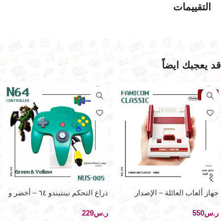
التقييمات
قد يعجبك ايضاً
نفذت
جهاز ألعاب العائلة – الإصدار
ذراع التحكم نينتيندو ٦٤ – أخضر و
الرسمي الحديث
أصفر إصدار المحدود – بحالة
ر.س
ر.س
ممتازة