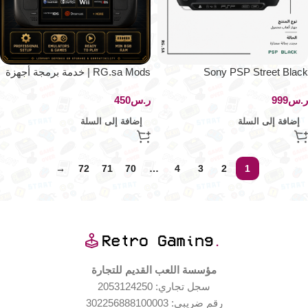
Sony PSP Street Black
RG.sa Mods | خدمة برمجة أجهزة
الألعاب المحمولة
ر.س
ر.س
إضافة إلى السلة
إضافة إلى السلة
→
72
71
70
…
4
3
2
1
مؤسسة اللعب القديم للتجارة
سجل تجاري: 2053124250
رقم ضريبي: 302256888100003