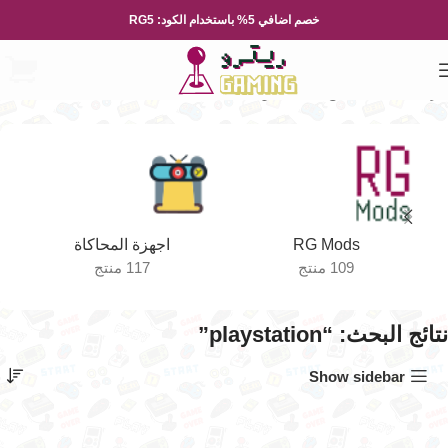
خصم اضافي 5% باستخدام الكود: RG5
الرئيسية
Shop
نتائج البحث عن “playstation”
RG Mods
اجهزة المحاكاة
109 منتج
117 منتج
نتائج البحث: “playstation”
Show sidebar